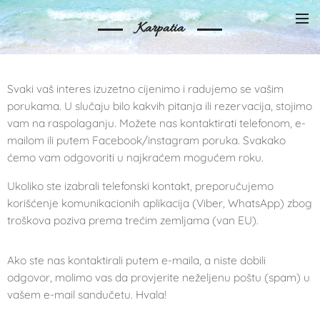
Karpatia
Svaki vaš interes izuzetno cijenimo i radujemo se vašim
porukama. U slučaju bilo kakvih pitanja ili rezervacija, stojimo
vam na raspolaganju. Možete nas kontaktirati telefonom, e-
mailom ili putem Facebook/instagram poruka. Svakako
ćemo vam odgovoriti u najkraćem mogućem roku.
Ukoliko ste izabrali telefonski kontakt, preporučujemo
korišćenje komunikacionih aplikacija (Viber, WhatsApp) zbog
troškova poziva prema trećim zemljama (van EU).
Ako ste nas kontaktirali putem e-maila, a niste dobili
odgovor, molimo vas da provjerite neželjenu poštu (spam) u
vašem e-mail sandučetu. Hvala!