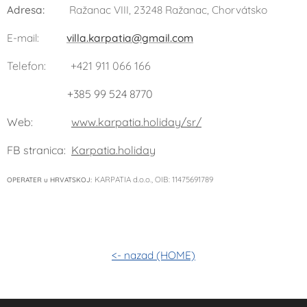
Adresa
:
Ražanac VIII, 23248 Ražanac, Chorvátsko
E-mail:
villa.karpatia@gmail.com
Telefon: +421 911 066 166
+385 99 524 8770
Web:
www.karpatia.holiday/sr/
FB stranica:
Karpatia.holiday
KARPATIA d.o.o., OIB: 11475691789
OPERATER u HRVATSKOJ:
<- nazad (HOME)