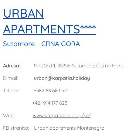
URBAN
APARTMENTS****
Sutomore - CRNA GORA
Adresa:
Mirošica 1, 85355 Sutomore, Čierna Hora
E-mail:
urban@karpatia.holiday
Telefon: +382 68 683 571
+421 914 177 825
Web:
www.karpatia.holiday/sr/
FB stranica:
Urban apartments Montenegro