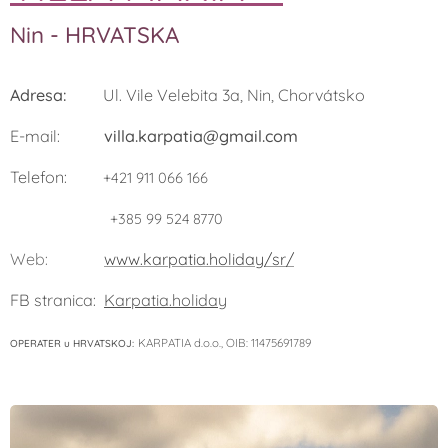
Nin - HRVATSKA
Adresa:
Ul. Vile Velebita 3a, Nin, Chorvátsko
E-mail:
villa.karpatia@gmail.com
Telefon:
+421 911 066 166
+385 99 524 8770
Web:
www.karpatia.holiday/sr/
FB stranica:
Karpatia.holiday
KARPATIA d.o.o., OIB: 11475691789
OPERATER u HRVATSKOJ: