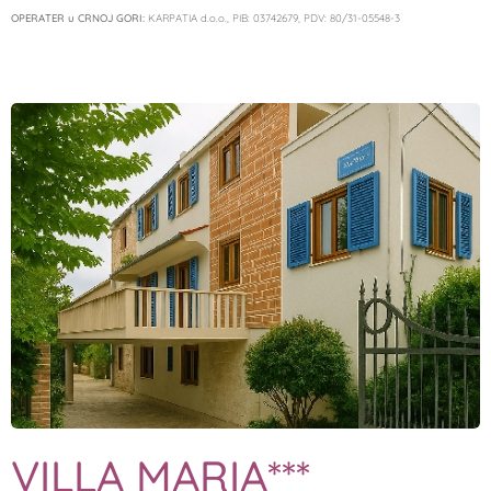
OPERATER u CRNOJ GORI:
KARPATIA d.o.o., PIB: 03742679, PDV: 80/31-05548-3
VILLA MARIA***