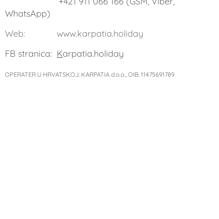
+421 911 066 166 (GSM, Viber,
WhatsApp)
Web: www.karpatia.holiday
FB stranica:
K
arpatia.holiday
OPERATER U HRVATSKOJ:
KARPATIA d.o.o., OIB: 11475691789