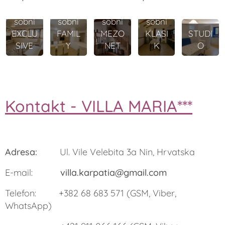
2-
2-
1-
1-
sobni
sobni
sobni
sobni
EXCLU
FAMIL
MEZO
KLASI
STUDI
SIVE
Y
NET
K
O
Kontakt - VILLA MARIA***
Adresa:
Ul. Vile Velebita 3a Nin, Hrvatska
E-mail:
villa.karpatia@gmail.com
Telefon: +382 68 683 571 (GSM, Viber,
WhatsApp)