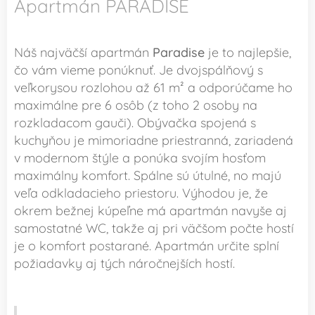
Apartmán PARADISE
Náš najväčší apartmán
Paradise
je to najlepšie,
čo vám vieme ponúknuť. Je dvojspálňový s
veľkorysou rozlohou až 61 m² a odporúčame ho
maximálne pre 6 osôb (z toho 2 osoby na
rozkladacom gauči). Obývačka spojená s
kuchyňou je mimoriadne priestranná, zariadená
v modernom štýle a ponúka svojím hosťom
maximálny komfort. Spálne sú útulné, no majú
veľa odkladacieho priestoru. Výhodou je, že
okrem bežnej kúpeľne má apartmán navyše aj
samostatné WC, takže aj pri väčšom počte hostí
je o komfort postarané. Apartmán určite splní
požiadavky aj tých náročnejších hostí.