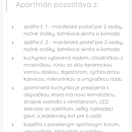
Apartmán pozostáva z:
spálňa č. 1 - manželská posteľ pre 2 osoby,
nočné stolíky, šatníková skriňa a komoda
spálňa č. 2 - manželská posteľ pre 2 osoby,
nočné stolíky, šatníková skriňa a komoda
kuchynka vybavená riadom, chladničkou s
mrazničkou, rúrou so sklo-keramickou
varnou doskou, digestorom, rýchlovarnou
kanvicou, mikrovlnkou a umývačkou riadu.
spomínaná kuchynka je prepojená s
obývačkou, ktorá má novú klimatizáciu,
stropné svietidlo s ventilátorom, LED
televízor so satelitom, veľký rozkladací
gauč a jedálenský kút pre 6 osôb.
kúpeľňa s preskleným sprchovým kútom,
umývadlom, záchodom a práčkou