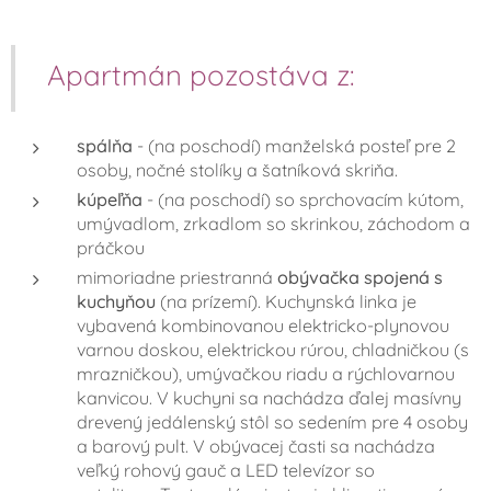
Apartmán pozostáva z:
spálňa
- (na poschodí) manželská posteľ pre 2
osoby, nočné stolíky a šatníková skriňa.
kúpeľňa
- (na poschodí) so sprchovacím kútom,
umývadlom, zrkadlom so skrinkou, záchodom a
práčkou
mimoriadne priestranná
obývačka spojená s
kuchyňou
(na prízemí). Kuchynská linka je
vybavená kombinovanou elektricko-plynovou
varnou doskou, elektrickou rúrou, chladničkou (s
mrazničkou), umývačkou riadu a rýchlovarnou
kanvicou. V kuchyni sa nachádza ďalej masívny
drevený jedálenský stôl so sedením pre 4 osoby
a barový pult. V obývacej časti sa nachádza
veľký rohový gauč a LED televízor so