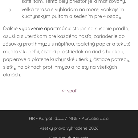
satelitom. Tento celý priestor je klimatizovaný.
veľká terasa s výhľadom na more, vonkajším
kuchynským pultom a sedením pre 4 osoby
Ďalšie vybavenie apartmánu
: stojan na sušenie prádla,
osuška s uterákom pre každého hosťa, zariadenie do
zásuvky proti hmyzu s náplňou, toaletný papier a tekuté
mydlo v kúpeľni, čistiaci prostriedok na riad s hubkou,
papierové a plátené kuchynské utierky, čistiace potreby,
sieťky na oknách proti hmyzu a rolety na všetkých
oknách.
<- späť
HR - Karpati d.o.o. / MNE - Karpatia d.o.o.
Všetky práva vyhradené 2026