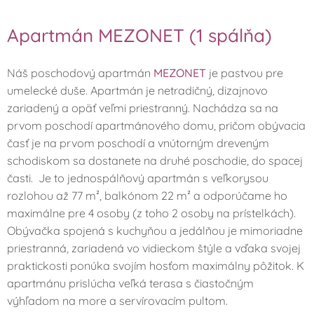
Apartmán MEZONET (1 spálňa)
Náš poschodový apartmán
MEZONET
je pastvou pre
umelecké duše. Apartmán je netradičný, dizajnovo
zariadený a opäť veľmi priestranný. Nachádza sa na
prvom poschodí apartmánového domu, pričom obývacia
časť je na prvom poschodí a vnútorným dreveným
schodiskom sa dostanete na druhé poschodie, do spacej
časti. Je to jednospálňový apartmán s veľkorysou
rozlohou až 77 m², balkónom 22 m² a odporúčame ho
maximálne pre 4 osoby (z toho 2 osoby na prístelkách).
Obývačka spojená s kuchyňou a jedálňou je mimoriadne
priestranná, zariadená vo vidieckom štýle a vďaka svojej
praktickosti ponúka svojím hosťom maximálny pôžitok. K
apartmánu prislúcha veľká terasa s čiastočným
výhľadom na more a servírovacím pultom.