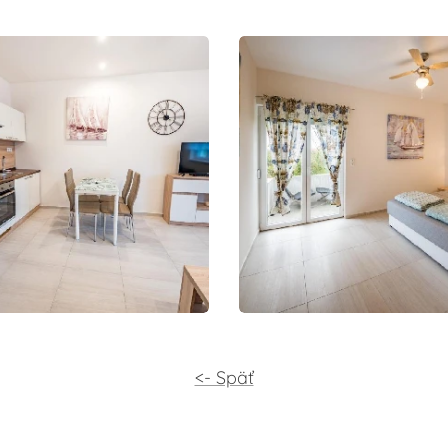
<- Späť