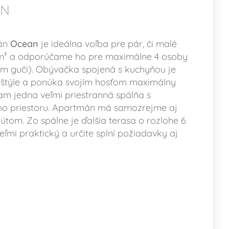
AN
mán
Ocean
je ideálna voľba pre pár, či malé
 m² a odporúčame ho pre maximálne 4 osoby
om guči). Obývačka spojená s kuchyňou je
štýle a ponúka svojím hosťom maximálny
am jedna veľmi priestranná spálňa s
o priestoru. Apartmán má samozrejme aj
tom. Zo spálne je ďalšia terasa o rozlohe 6
ľmi praktický a určite splní požiadavky aj