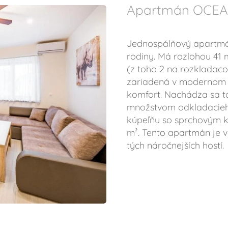
Apartmán OCE
Jednospálňový apart
rodiny. Má rozlohou 41
(z toho 2 na rozkladac
zariadená v modernom 
komfort. Nachádza sa t
množstvom odkladacieh
kúpeľňu so sprchovým kú
m². Tento apartmán je ve
tých náročnejších hostí.