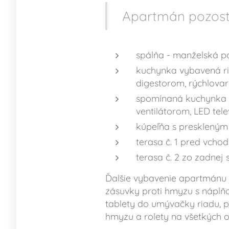
Apartmán pozost
spálňa - manželská po
kuchynka vybavená ri
digestorom, rýchlova
spomínaná kuchynka je
ventilátorom, LED tele
kúpeľňa s presklený
terasa č. 1 pred vch
terasa č. 2 zo zadnej
Ďalšie vybavenie apartmánu j
zásuvky proti hmyzu s náplňou
tablety do umývačky riadu, pa
hmyzu a rolety na všetkých 