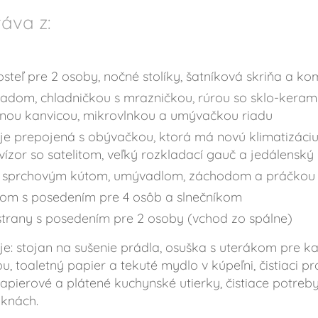
áva z:
steľ pre 2 osoby, nočné stolíky, šatníková skriňa a k
adom, chladničkou s mrazničkou, rúrou so sklo-keram
rnou kanvicou, mikrovlnkou a umývačkou riadu
 prepojená s obývačkou, ktorá má novú klimatizáciu, 
vízor so satelitom, veľký rozkladací gauč a jedálenský
m sprchovým kútom, umývadlom, záchodom a práčkou
odom s posedením pre 4 osôb a slnečníkom
 strany s posedením pre 2 osoby (vchod zo spálne)
e: stojan na sušenie prádla, osuška s uterákom pre k
, toaletný papier a tekuté mydlo v kúpeľni, čistiaci pr
pierové a plátené kuchynské utierky, čistiace potreby
oknách.