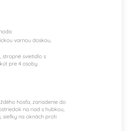
omoda
ickou varnou doskou,
stropné svietidlo s
 kút pre 4 osoby
aždého hosťa, zariadenie do
ostriedok na riad s hubkou,
, sieťky na oknách proti